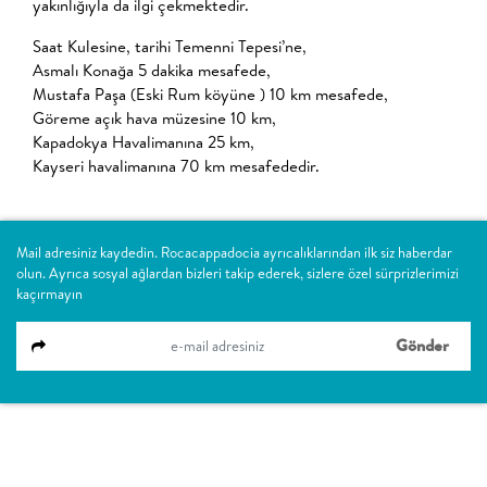
yakınlığıyla da ilgi çekmektedir.
Saat Kulesine, tarihi Temenni Tepesi’ne,
Asmalı Konağa 5 dakika mesafede,
Mustafa Paşa (Eski Rum köyüne ) 10 km mesafede,
Göreme açık hava müzesine 10 km,
Kapadokya Havalimanına 25 km,
Kayseri havalimanına 70 km mesafededir.
Mail adresiniz kaydedin. Rocacappadocia ayrıcalıklarından ilk siz haberdar
olun. Ayrıca sosyal ağlardan bizleri takip ederek, sizlere özel sürprizlerimizi
kaçırmayın
Gönder