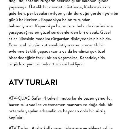
değil de, rotasını rüzgarın belirlediği bir balonun içinde
yaşamaya…Üstelik bir cennetin üstünde, Kızılırmak akıp
giderken, peribacaları milyon yıldır durduğu yerden yeni bir
günü beklerken… Kapadokya balon turundan
bahsediyoruz. Kapadokya balon turu belki de ömrünüzde
yaşayacağınız en güzel serüvenlerden biri olacak. Güzel
atlar ülkesinin masalını rüzgardan dinleyeceksiniz bir de.
Eğer özel bir gün kutlamak istiyorsanız, romantik bir
evlenme teklifi yapacaksanız ya da kendinizi çok özel
hissedeceğiniz farklı bir an yaşamaksa, Kapadokya’da
özgürlük, yani bir balon turu sizi bekliyor.
ATV TURLARI
ATV-QUAD Safari 4 tekerli motorlar ile bazen çamurlu,
bazen sulu vadiler ve tamamen manzara ve doğa dolu bir
ortamda yapılan adrenalin ve heyecan dolu bir sürüş
keyfidir.
ATV Turları, Araba kullanmayı bilmenize ve ehliyet sahibi