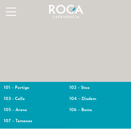
101 – Portigo
102 – Stoa
103 - Cella
104 – Diadem
105 – Arena
106 – Bema
107 – Temenos