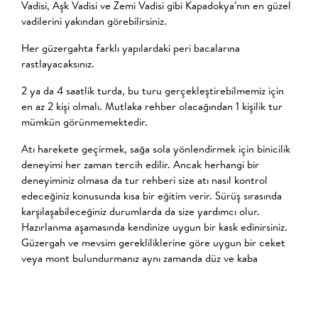
Vadisi, Aşk Vadisi ve Zemi Vadisi gibi Kapadokya’nın en güzel
vadilerini yakından görebilirsiniz.
Her güzergahta farklı yapılardaki peri bacalarına
rastlayacaksınız.
2 ya da 4 saatlik turda, bu turu gerçekleştirebilmemiz için
en az 2 kişi olmalı. Mutlaka rehber olacağından 1 kişilik tur
mümkün görünmemektedir.
Atı harekete geçirmek, sağa sola yönlendirmek için binicilik
deneyimi her zaman tercih edilir. Ancak herhangi bir
deneyiminiz olmasa da tur rehberi size atı nasıl kontrol
edeceğiniz konusunda kısa bir eğitim verir. Sürüş sırasında
karşılaşabileceğiniz durumlarda da size yardımcı olur.
Hazırlanma aşamasında kendinize uygun bir kask edinirsiniz.
Güzergah ve mevsim gerekliliklerine göre uygun bir ceket
veya mont bulundurmanız aynı zamanda düz ve kaba
olmayan bir ayakkabı giymeniz tavsiye edilmektedir.
2 Saatlik Tur
: Kılıçlar vadisi, Meskendir Vadisi, Güllüdere
Vadisi ve Aşk Vadisi